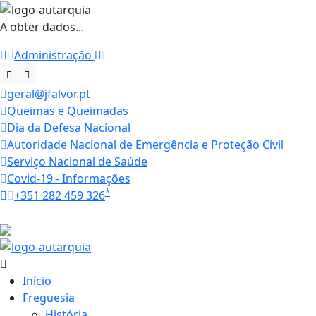
A obter dados...
Administração
geral@jfalvor.pt
Queimas e Queimadas
Dia da Defesa Nacional
Autoridade Nacional de Emergência e Proteção Civil
Serviço Nacional de Saúde
Covid-19 - Informações
*
+351 282 459 326
Horários
27.6 ºC
Início
Freguesia
História