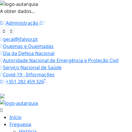
A obter dados...
Administração
geral@jfalvor.pt
Queimas e Queimadas
Dia da Defesa Nacional
Autoridade Nacional de Emergência e Proteção Civil
Serviço Nacional de Saúde
Covid-19 - Informações
*
+351 282 459 326
Horários
32.1 ºC
Início
Freguesia
História