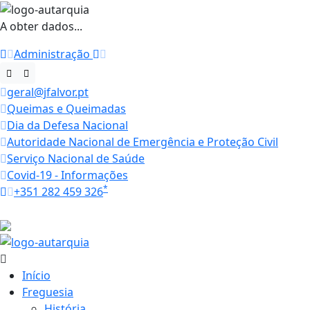
A obter dados...
Administração
geral@jfalvor.pt
Queimas e Queimadas
Dia da Defesa Nacional
Autoridade Nacional de Emergência e Proteção Civil
Serviço Nacional de Saúde
Covid-19 - Informações
*
+351 282 459 326
Horários
23.3 ºC
Início
Freguesia
História