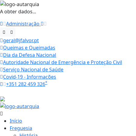
A obter dados...
Administração
geral@jfalvor.pt
Queimas e Queimadas
Dia da Defesa Nacional
Autoridade Nacional de Emergência e Proteção Civil
Serviço Nacional de Saúde
Covid-19 - Informações
*
+351 282 459 326
Horários
28.7 ºC
Início
Freguesia
História