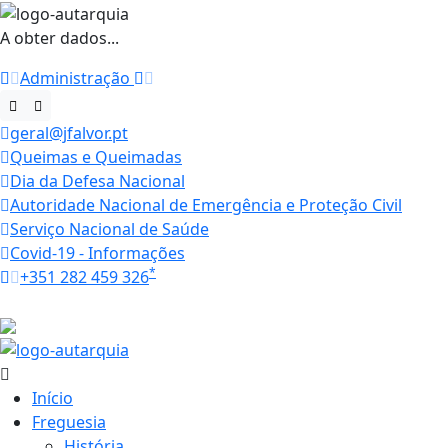
A obter dados...
Administração
geral@jfalvor.pt
Queimas e Queimadas
Dia da Defesa Nacional
Autoridade Nacional de Emergência e Proteção Civil
Serviço Nacional de Saúde
Covid-19 - Informações
*
+351 282 459 326
Horários
21.5 ºC
Início
Freguesia
História