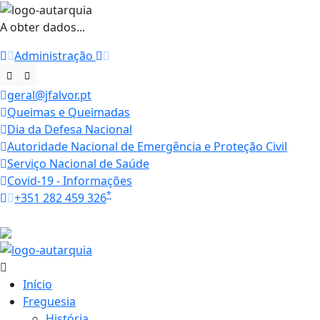
A obter dados...
Administração
geral@jfalvor.pt
Queimas e Queimadas
Dia da Defesa Nacional
Autoridade Nacional de Emergência e Proteção Civil
Serviço Nacional de Saúde
Covid-19 - Informações
*
+351 282 459 326
Horários
19.4 ºC
Início
Freguesia
História