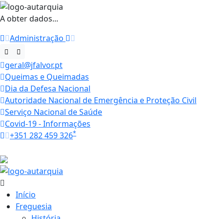
A obter dados...
Administração
geral@jfalvor.pt
Queimas e Queimadas
Dia da Defesa Nacional
Autoridade Nacional de Emergência e Proteção Civil
Serviço Nacional de Saúde
Covid-19 - Informações
*
+351 282 459 326
Horários
33.5 ºC
Início
Freguesia
História