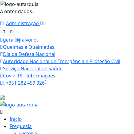
A obter dados...
Administração
geral@jfalvor.pt
Queimas e Queimadas
Dia da Defesa Nacional
Autoridade Nacional de Emergência e Proteção Civil
Serviço Nacional de Saúde
Covid-19 - Informações
*
+351 282 459 326
Horários
34.3 ºC
Início
Freguesia
História