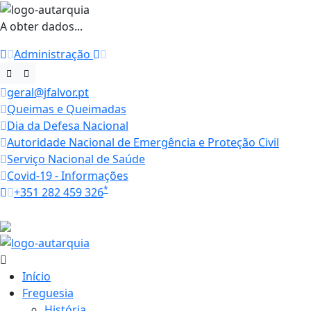
A obter dados...
Administração
geral@jfalvor.pt
Queimas e Queimadas
Dia da Defesa Nacional
Autoridade Nacional de Emergência e Proteção Civil
Serviço Nacional de Saúde
Covid-19 - Informações
*
+351 282 459 326
Horários
28.7 ºC
Início
Freguesia
História