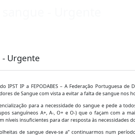
e sangue - Urgente
 - Urgente
is do IPST IP a FEPODABES – A Federação Portuguesa de 
ores de Sangue com vista a evitar a falta de sangue nos ho
iencialização para a necessidade do sangue e pede a tod
pos sanguíneos A+, A-, O+ e O-) que o façam com a maio
m níveis insuficientes para dar resposta às necessidades d
lheitas de sangue deve-se a” continuarmos num período d