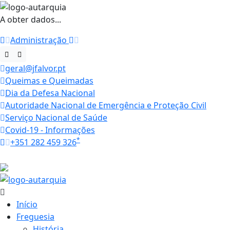
A obter dados...
Administração
geral@jfalvor.pt
Queimas e Queimadas
Dia da Defesa Nacional
Autoridade Nacional de Emergência e Proteção Civil
Serviço Nacional de Saúde
Covid-19 - Informações
*
+351 282 459 326
Horários
28.7 ºC
Início
Freguesia
História